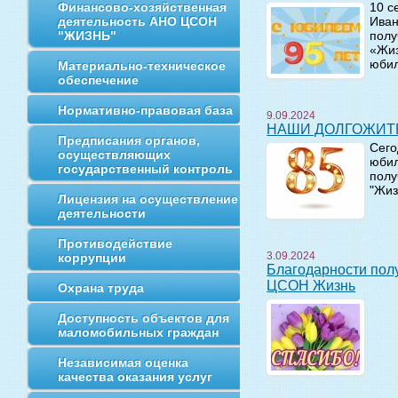
Финансово-хозяйственная
10 с
деятельность АНО ЦСОН
Иван
"ЖИЗНЬ"
полу
«Жиз
юбил
Материально-техническое
обеспечение
Нормативно-правовая база
9.09.2024
НАШИ ДОЛГОЖИТ
Предписания органов,
Сего
осуществляющих
юбил
государственный контроль
полу
"Жиз
Лицензия на осуществление
деятельности
Противодействие
3.09.2024
коррупции
Благодарности получателей социальных услуг АНО
ЦСОН Жизнь
Охрана труда
Доступность объектов для
маломобильных граждан
Независимая оценка
качества оказания услуг