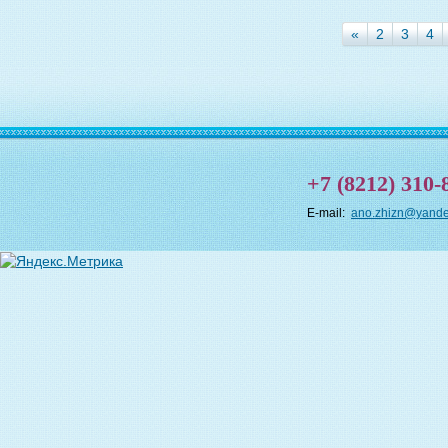
«
2
3
4
+7 (8212) 310-
E-mail:
ano.zhizn@yande