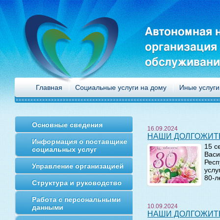
Автономная 
организация
обслуживани
Главная
Социальные услуги на дому
Иные услуги
Основные сведения
16.09.2024
НАШИ ДОЛГОЖИТ
Информация о поставщике
15 с
социальных услуг
Васи
Респ
Управление организацией
услу
80-л
Структура и руководство
Работа с персональными
10.09.2024
данными
НАШИ ДОЛГОЖИТ